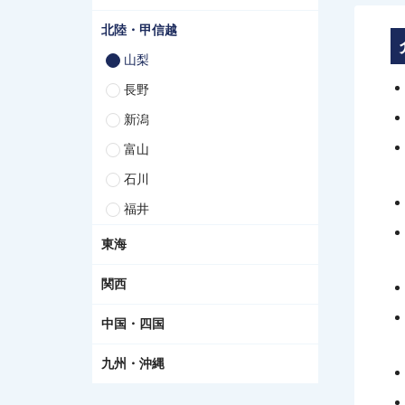
北陸・甲信越
山梨
長野
新潟
富山
石川
福井
東海
関西
中国・四国
九州・沖縄