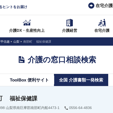
在宅介護
なるヒントをお届け
介護DX・生産性向上
介護経営
在宅介護
・甲信越
山梨
南部町 福祉保健課
介護の窓口相談検索
ToolBox 便利サイト
全国 介護書類一発検索
町 福祉保健課
2398 山梨県南巨摩郡南部町内船4473-1
0556-64-4836