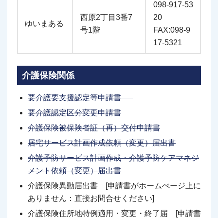
098-917-53
西原2丁目3番7
20
ゆいまある
号1階
FAX:098-9
17-5321
介護保険関係
要介護要支援認定
等
申
請
書
要介護認定区分変更申請書
介護保険被保険者証（再）交付申請書
居宅サービス計画作成依頼（変更）届出書
介護予防サービス計画作成・介護予防ケアマネジ
メント依頼（変更）届出書
介護保険異動届出書 [申請書がホームぺージ上に
ありません：直接お問合せください]
介護保険住所地特例適用・変更・終了届 [申請書