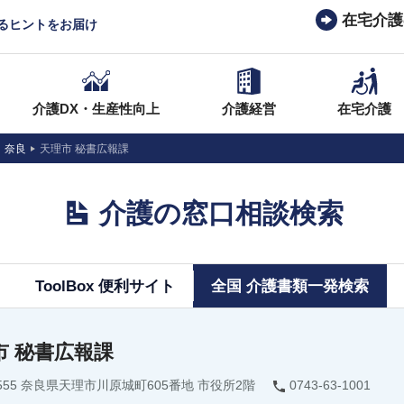
在宅介護
なるヒントをお届け
介護DX・生産性向上
介護経営
在宅介護
奈良
天理市 秘書広報課
介護の窓口相談検索
ToolBox 便利サイト
全国 介護書類一発検索
市 秘書広報課
8555 奈良県天理市川原城町605番地 市役所2階
0743-63-1001