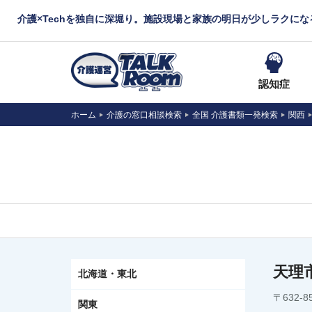
介護×Techを独自に深堀り。施設現場と家族の明日が少しラクに
認知症
ホーム
介護の窓口相談検索
全国 介護書類一発検索
関西
天理
北海道・東北
〒632-
関東