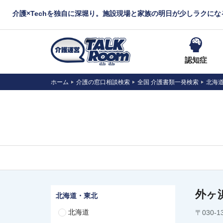
介護×Techを独自に深堀り。施設現場と家族の明日が少しラクに
認知症
ホーム
介護の窓口相談検索
全国 介護書類一発検索
北海
外ヶ
北海道・東北
北海道
〒030