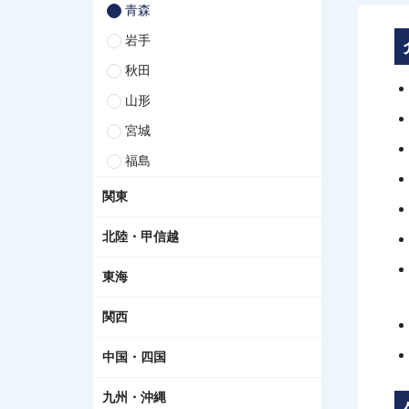
青森
岩手
秋田
山形
宮城
福島
関東
北陸・甲信越
東海
関西
中国・四国
九州・沖縄