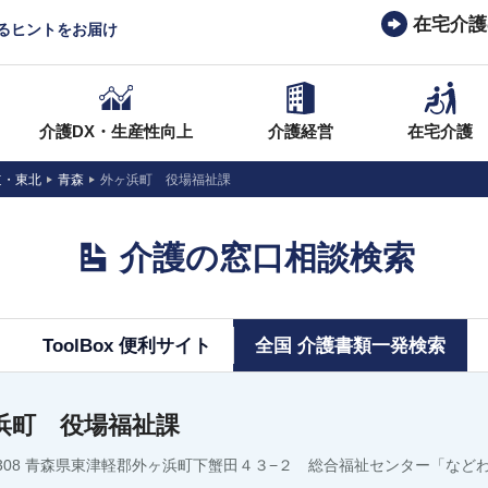
在宅介護
なるヒントをお届け
介護DX・生産性向上
介護経営
在宅介護
道・東北
青森
外ヶ浜町 役場福祉課
介護の窓口相談検索
ToolBox 便利サイト
全国 介護書類一発検索
浜町 役場福祉課
-1308 青森県東津軽郡外ヶ浜町下蟹田４３−２ 総合福祉センター「など