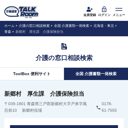
会員登録
ログイン
メニュー
ホーム
介護の窓口相談検索
全国 介護書類一発検索
北海道・東北
青森
新郷村 厚生課 介護保険担当
介護の窓口相談検索
ToolBox 便利サイト
全国 介護書類一発検索
新郷村 厚生課 介護保険担当
〒039-1801 青森県三戸郡新郷村大字戸来字風
0178-
呂前10 新郷村役場
61-7555