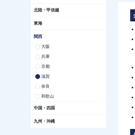
北陸・甲信越
東海
関西
大阪
兵庫
京都
滋賀
奈良
和歌山
中国・四国
九州・沖縄