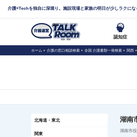
介護×Techを独自に深堀り。施設現場と家族の明日が少しラクに
認知症
ホーム
介護の窓口相談検索
全国 介護書類一発検索
関西
湖南
北海道・東北
湖南市役
関東