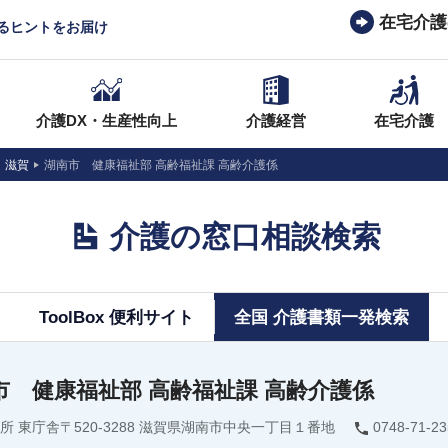
在宅介護
なるヒントをお届け
介護DX・生産性向上
介護経営
在宅介護
滋賀
湖南市 健康福祉部 高齢福祉課 高齢介護係
介護の窓口相談検索
ToolBox 便利サイト
全国 介護書類一発検索
市 健康福祉部 高齢福祉課 高齢介護係
所 東庁舎〒520-3288 滋賀県湖南市中央一丁目１番地
0748-71-23