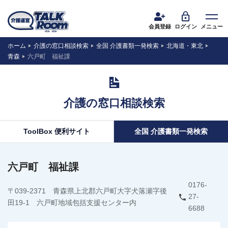
会員登録
ログイン
メニュー
ホーム
介護の窓口相談検索
全国 介護書類一発検索
北海道・東北
青森
六戸町 福祉課
介護の窓口相談検索
ToolBox 便利サイト
全国 介護書類一発検索
六戸町 福祉課
0176-
〒039-2371 青森県上北郡六戸町大字犬落瀬字後
27-
田19-1 六戸町地域包括支援センター内
6688