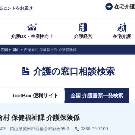
在宅介護
なるヒントをお届け
介護DX・生産性向上
介護経営
在宅介護
・四国
岡山
西粟倉村 保健福祉課 介護保険係
介護の窓口相談検索
ToolBox 便利サイト
全国 介護書類一発検索
倉村 保健福祉課 介護保険係
0503 岡山県英田郡西粟倉村影石95-3
0868-79-7100