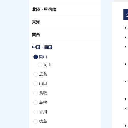
北陸・甲信越
東海
関西
中国・四国
岡山
岡山
広島
山口
鳥取
島根
香川
徳島