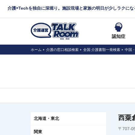
介護×Techを独自に深堀り。施設現場と家族の明日が少しラクに
認知症
ホーム
介護の窓口相談検索
全国 介護書類一発検索
中国
西粟
北海道・東北
〒707-
関東