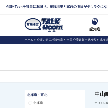
介護×Techを独自に深堀り。施設現場と家族の明日が少しラクに
認知症
ホーム
介護の窓口相談検索
全国 介護書類一発検索
北海
中山
北海道・東北
北海道
〒990