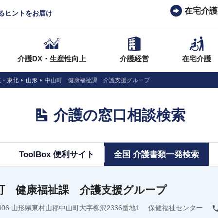
在宅介護
なるヒントをお届け
介護DX・生産性向上
介護経営
在宅介護
道・東北
山形
中山町 健康福祉課 介護支援グループ
介護の窓口相談検索
ToolBox 便利サイト
全国 介護書類一発検索
町 健康福祉課 介護支援グループ
-0406 山形県東村山郡中山町大字柳沢2336番地1 保健福祉センター