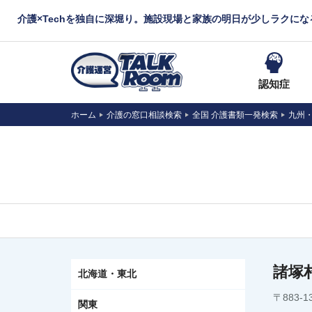
介護×Techを独自に深堀り。施設現場と家族の明日が少しラクに
認知症
ホーム
介護の窓口相談検索
全国 介護書類一発検索
九州
諸塚
北海道・東北
〒883-
関東