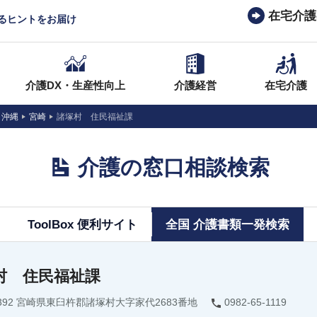
在宅介護
なるヒントをお届け
介護DX・生産性向上
介護経営
在宅介護
・沖縄
宮崎
諸塚村 住民福祉課
介護の窓口相談検索
ToolBox 便利サイト
全国 介護書類一発検索
村 住民福祉課
1392 宮崎県東臼杵郡諸塚村大字家代2683番地
0982-65-1119