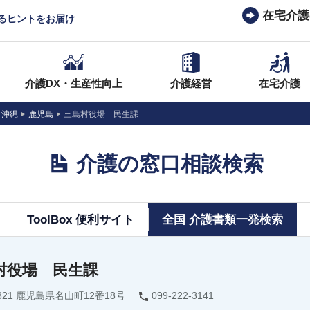
在宅介護
なるヒントをお届け
介護DX・生産性向上
介護経営
在宅介護
・沖縄
鹿児島
三島村役場 民生課
介護の窓口相談検索
ToolBox 便利サイト
全国 介護書類一発検索
村役場 民生課
0821 鹿児島県名山町12番18号
099-222-3141