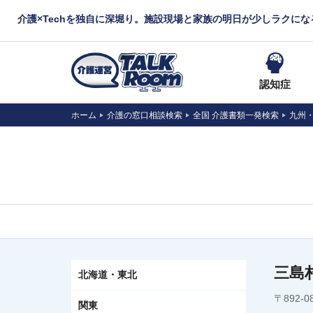
介護×Techを独自に深堀り。施設現場と家族の明日が少しラクに
認知症
ホーム
介護の窓口相談検索
全国 介護書類一発検索
九州
三島
北海道・東北
〒892-
関東