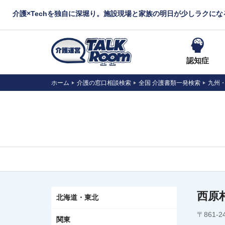
介護×Techを独自に深堀り。施設現場と家族の明日が少しラクに
認知症
ホーム
介護の窓口相談検索
全国 介護書類一発検索
九州
西原
北海道・東北
〒861
関東