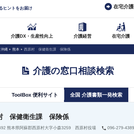
在宅介護
なるヒントをお届け
介護DX・生産性向上
介護経営
在宅介護
・沖縄
熊本
西原村 保健衛生課 保険係
介護の窓口相談検索
ToolBox 便利サイト
全国 介護書類一発検索
村 保健衛生課 保険係
-2492 熊本県阿蘇郡西原村大字小森3259 西原村役場
096-279-438