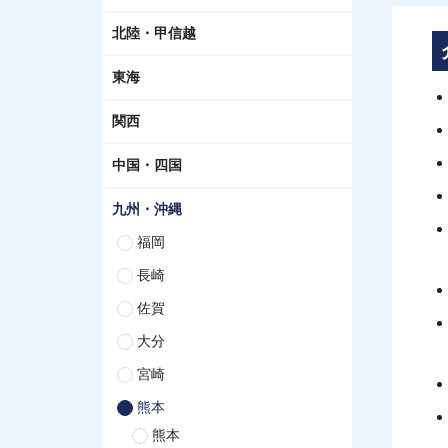
北陸・甲信越
東海
関西
中国・四国
九州・沖縄
福岡
長崎
佐賀
大分
宮崎
熊本
熊本