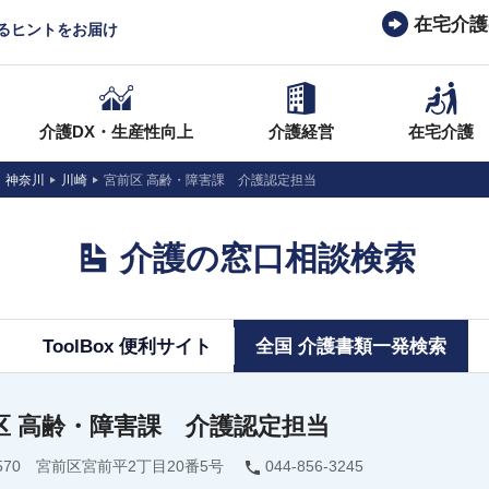
在宅介護
なるヒントをお届け
介護DX・生産性向上
介護経営
在宅介護
神奈川
川崎
宮前区 高齢・障害課 介護認定担当
介護の窓口相談検索
ToolBox 便利サイト
全国 介護書類一発検索
区 高齢・障害課 介護認定担当
8570 宮前区宮前平2丁目20番5号
044-856-3245