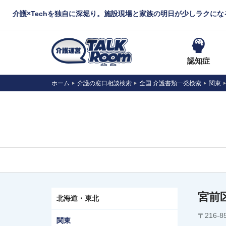
介護×Techを独自に深堀り。施設現場と家族の明日が少しラクに
認知症
ホーム
介護の窓口相談検索
全国 介護書類一発検索
関東
宮前
北海道・東北
〒216-
関東