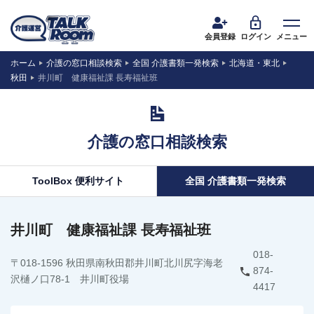
会員登録
ログイン
メニュー
ホーム
介護の窓口相談検索
全国 介護書類一発検索
北海道・東北
秋田
井川町 健康福祉課 長寿福祉班
介護の窓口相談検索
ToolBox 便利サイト
全国 介護書類一発検索
井川町 健康福祉課 長寿福祉班
018-
〒018-1596 秋田県南秋田郡井川町北川尻字海老
874-
沢樋ノ口78-1 井川町役場
4417