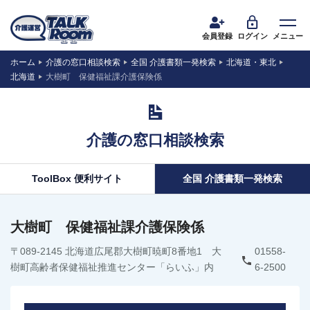
会員登録
ログイン
メニュー
ホーム
介護の窓口相談検索
全国 介護書類一発検索
北海道・東北
北海道
大樹町 保健福祉課介護保険係
介護の窓口相談検索
ToolBox 便利サイト
全国 介護書類一発検索
大樹町 保健福祉課介護保険係
〒089-2145 北海道広尾郡大樹町暁町8番地1 大
01558-
樹町高齢者保健福祉推進センター「らいふ」内
6-2500