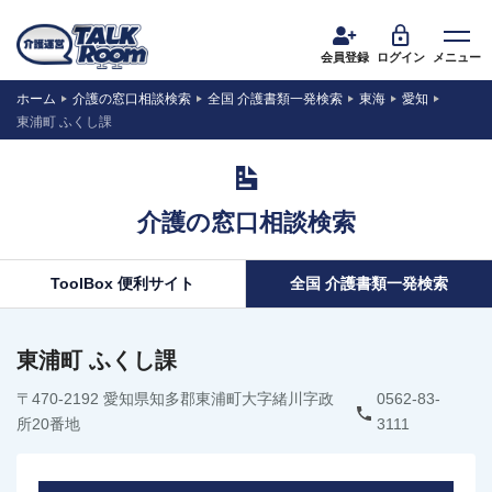
会員登録
ログイン
メニュー
ホーム
介護の窓口相談検索
全国 介護書類一発検索
東海
愛知
東浦町 ふくし課
介護の窓口相談検索
ToolBox 便利サイト
全国 介護書類一発検索
東浦町 ふくし課
〒470-2192 愛知県知多郡東浦町大字緒川字政
0562-83-
所20番地
3111