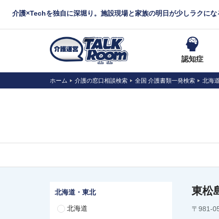
介護×Techを独自に深堀り。施設現場と家族の明日が少しラクに
認知症
ホーム
介護の窓口相談検索
全国 介護書類一発検索
北海
東松
北海道・東北
北海道
〒981