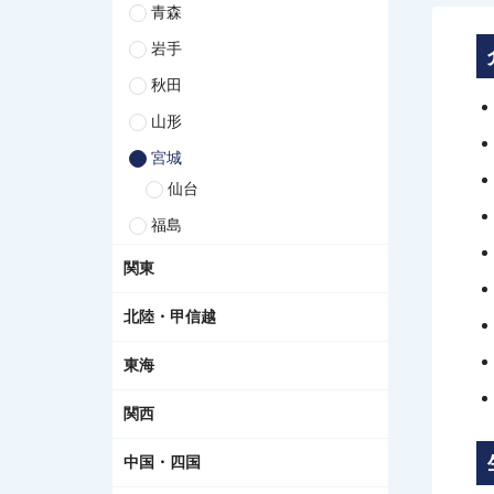
青森
岩手
秋田
山形
宮城
仙台
福島
関東
北陸・甲信越
東海
関西
中国・四国