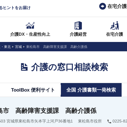
在宅介護
なるヒントをお届け
介護DX・生産性向上
介護経営
在宅介護
道・東北
宮城
東松島市 高齢障害支援課 高齢介護係
介護の窓口相談検索
ToolBox 便利サイト
全国 介護書類一発検索
島市 高齢障害支援課 高齢介護係
-0503 宮城県東松島市矢本字上河戸36番地1 東松島市役所
0225-