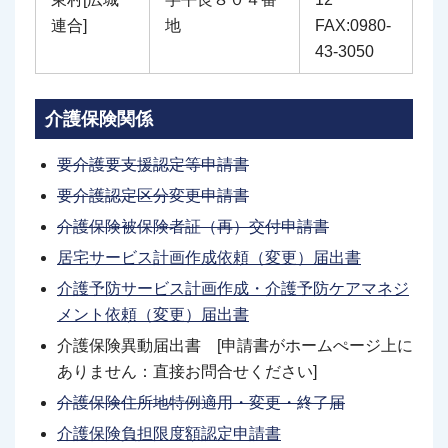
連合]
地
FAX:0980-
43-3050
介護保険関係
要介護要支援認定
等
申
請
書
要介護認定区分変更申請書
介護保険被保険者証（再）交付申請書
居宅サービス計画作成依頼（変更）届出書
介護予防サービス計画作成・介護予防ケアマネジ
メント依頼（変更）届出書
介護保険異動届出書 [申請書がホームぺージ上に
ありません：直接お問合せください]
介護保険住所地特例適用・変更・終了届
介護保険負担限度額認定申請書