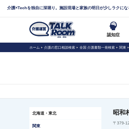
介護×Techを独自に深堀り。施設現場と家族の明日が少しラクに
認知症
ホーム
介護の窓口相談検索
全国 介護書類一発検索
関東
昭和
北海道・東北
〒379-
関東