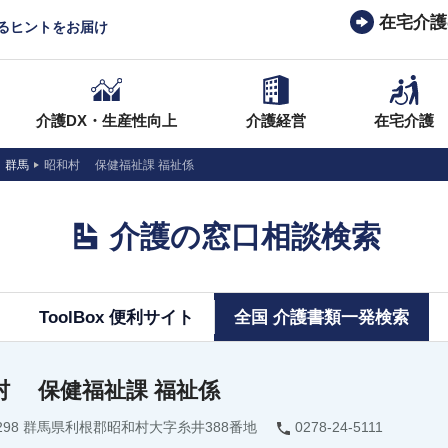
在宅介護
なるヒントをお届け
介護DX・生産性向上
介護経営
在宅介護
群馬
昭和村 保健福祉課 福祉係
介護の窓口相談検索
ToolBox 便利サイト
全国 介護書類一発検索
村 保健福祉課 福祉係
1298 群馬県利根郡昭和村大字糸井388番地
0278-24-5111