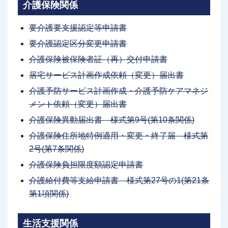
介護保険関係
要介護要支援認定等申請書
要介護認定区分変更申請書
介護保険被保険者証（再）交付申請書
居宅サービス計画作成依頼（変更）届出書
介護予防サービス計画作成・介護予防ケアマネジ
メント依頼（変更）届出書
介護保険異動届出書 様式第9号(第10条関係)
介護保険住所地特例適用・変更・終了届 様式第
2号(第7条関係)
介護保険負担限度額認定申請書
介護給付費等支給申請書 様式第27号の1(第21条
第1項関係)
生活支援関係