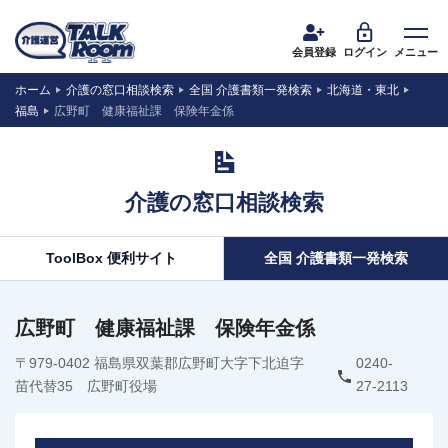
会員登録
ログイン
メニュー
ホーム
介護の窓口相談検索
全国 介護書類一発検索
北海道・東北
福島
広野町 健康福祉課 保険年金係
介護の窓口相談検索
ToolBox 便利サイト
全国 介護書類一発検索
広野町 健康福祉課 保険年金係
〒979-0402 福島県双葉郡広野町大字下北迫字
0240-
苗代替35 広野町役場
27-2113