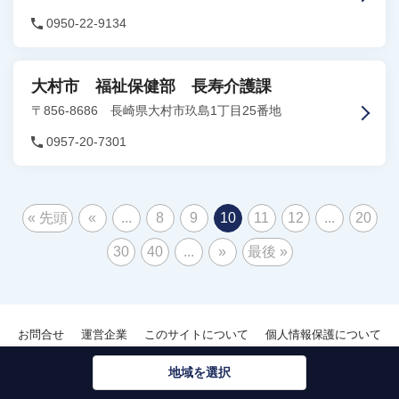
0950-22-9134
大村市 福祉保健部 長寿介護課
〒856-8686 長崎県大村市玖島1丁目25番地
0957-20-7301
« 先頭
«
...
8
9
10
11
12
...
20
30
40
...
»
最後 »
お問合せ
運営企業
このサイトについて
個人情報保護について
地域を選択
Copyright © Kaigounei TalkRoom.