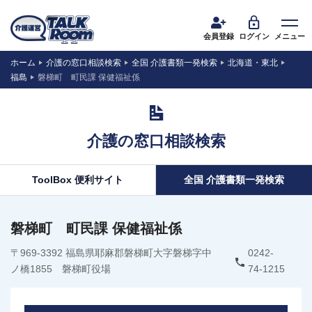
会員登録
ログイン
メニュー
ホーム
介護の窓口相談検索
全国 介護書類一発検索
北海道・東北
福島
磐梯町 町民課 保健福祉係
介護の窓口相談検索
ToolBox 便利サイト
全国 介護書類一発検索
磐梯町 町民課 保健福祉係
〒969-3392 福島県耶麻郡磐梯町大字磐梯字中
0242-
ノ橋1855 磐梯町役場
74-1215