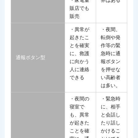
・家電量
界はある
販店でも
販売
・異常が
・夜間、
起きたこ
転倒や発
とを確実
作等の緊
に、救護
急時に通
通報ボタン型
に向かう
報ボタン
人に連絡
を押せな
できる
い高齢者
は多い。
・夜間の
・緊急時
寝室で
に、相手
も、異常
と会話し
が起きた
たり話し
ことを確
かけるこ