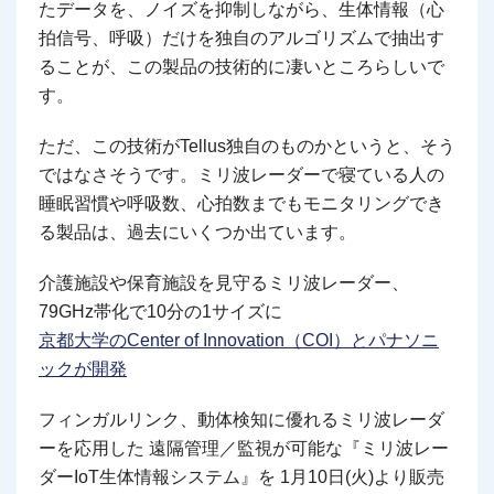
たデータを、ノイズを抑制しながら、生体情報（心
拍信号、呼吸）だけを独自のアルゴリズムで抽出す
ることが、この製品の技術的に凄いところらしいで
す。
ただ、この技術がTellus独自のものかというと、そう
ではなさそうです。ミリ波レーダーで寝ている人の
睡眠習慣や呼吸数、心拍数までもモニタリングでき
る製品は、過去にいくつか出ています。
介護施設や保育施設を見守るミリ波レーダー、
79GHz帯化で10分の1サイズに
京都大学のCenter of Innovation（COI）とパナソニ
ックが開発
フィンガルリンク、動体検知に優れるミリ波レーダ
ーを応用した 遠隔管理／監視が可能な『ミリ波レー
ダーIoT生体情報システム』を 1月10日(火)より販売