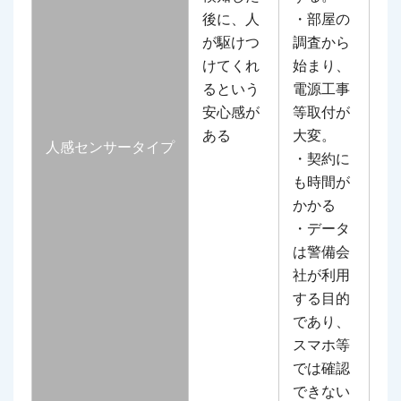
後に、人
・部屋の
が駆けつ
調査から
けてくれ
始まり、
るという
電源工事
安心感が
等取付が
ある
大変。
人感センサータイプ
・契約に
も時間が
かかる
・データ
は警備会
社が利用
する目的
であり、
スマホ等
では確認
できない