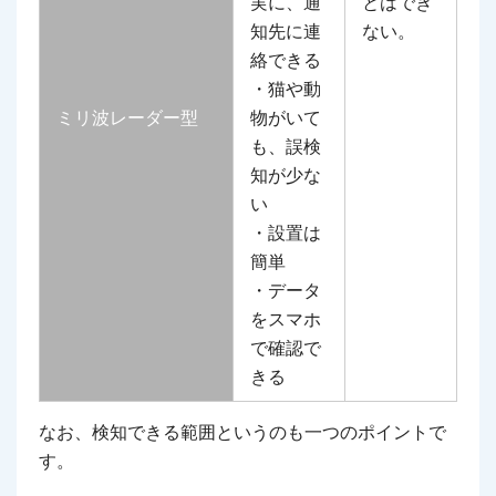
実に、通
とはでき
知先に連
ない。
絡できる
・猫や動
ミリ波レーダー型
物がいて
も、誤検
知が少な
い
・設置は
簡単
・データ
をスマホ
で確認で
きる
なお、検知できる範囲というのも一つのポイントで
す。