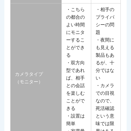
・こちら
・相手の
の都合の
プライバ
よい時間
シーの問
にモニタ
題
ーするこ
・夜間に
とができ
も見える
る
製品もあ
・双方向
るが、十
型であれ
分ではな
カメラタイプ
ば、相手
い
（モニター）
との会話
・カメラ
を楽しむ
での目視
ことがで
なので、
きる
死活確認
・設置は
という意
簡単
味では限