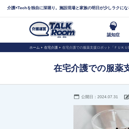
介護×Techを独自に深堀り。施設現場と家族の明日が少しラクに
認知症
ホーム
在宅介護
在宅介護での服薬支援ロボット「ＦＵＫＵ
在宅介護での服薬
公開日：2024.07.31